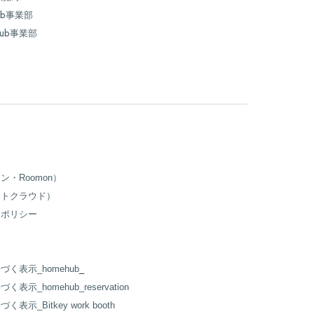
ub事業部
hub事業部
・Roomon）
ットクラウド）
ーポリシー
表示_homehub
_
_homehub_reservation
_Bitkey work booth