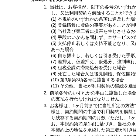
1.
当社は、お客様が、以下の各号のいずれ
し、又は利用契約を解除することができ
(1) 本規約のいずれかの条項に違反した場
(2) 登録情報に虚偽の事実があることが
(3) 当社及び第三者に損害を生じさせ
(4) 手段のいかんを問わず、本サービス
(5) 支払停止若しくは支払不能となり
あった場合
(6) 自ら振出し、若しくは引き受けた
(7) 差押え、仮差押え、仮処分、強制執
(8) 租税公課の滞納処分を受けた場合
(9) 死亡した場合又は後見開始、保佐
(10) 第3条第3項各号に該当する場合
(11) その他、当社が利用契約の継続を
2.
前項各号のいずれかの事由に該当した場
の支払を行わなければなりません。
3.
お客様は、1ヶ月前までに当社所定の方法
様は、契約期間の中途で利用契約を解除
り残存する契約期間の月数（ただし、1ヶ
お、本規約第21条1項に基づき、当社の
本契約上の地位を承継した第三者が引き