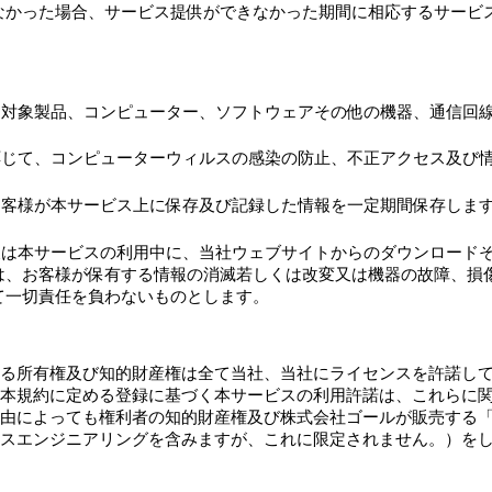
なかった場合、サービス提供ができなかった期間に相応するサービ
、対象製品、コンピューター、ソフトウェアその他の機器、通信回
応じて、コンピューターウィルスの感染の防止、不正アクセス及び
お客様が本サービス上に保存及び記録した情報を一定期間保存しま
又は本サービスの利用中に、当社ウェブサイトからのダウンロード
は、お客様が保有する情報の消滅若しくは改変又は機器の故障、損
て一切責任を負わないものとします。
る所有権及び知的財産権は全て当社、当社にライセンスを許諾し
本規約に定める登録に基づく本サービスの利用許諾は、これらに
によっても権利者の知的財産権及び株式会社ゴールが販売する「La
スエンジニアリングを含みますが、これに限定されません。）を