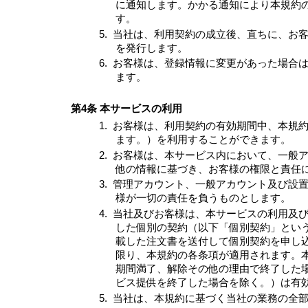
に通知します。かかる通知により本規約
す。
5.
当社は、利用契約の成立後、直ちに、お客
を発行します。
6.
お客様は、登録情報に変更があった場合
ます。
第4条 本サービスの利用
1.
お客様は、利用契約の有効期間中、本規
ます。）を利用することができます。
2.
お客様は、本サービス内において、一般
他の情報に基づき、お客様の権限と責任
3.
管理アカウント、一般アカウント及び設
様が一切の責任を負うものとします。
4.
当社及びお客様は、本サービスの利用及び
した個別の契約（以下「個別契約」とい
載した注文書を送付して個別契約を申し
限り、本規約の各条項が適用されます。
期間満了、解除その他の理由で終了した
ビス提供を終了した場合を除く。）は有
5.
当社は、本規約に基づく当社の業務の全