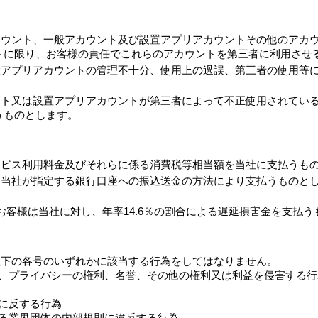
カウント、一般アカウント及び設置アプリアカウントその他のアカ
トに限り、お客様の責任でこれらのアカウントを第三者に利用させ
置アプリアカウントの管理不十分、使用上の過誤、第三者の使用等
ント又は設置アプリアカウントが第三者によって不正使用されてい
うものとします。
ービス利用料金及びそれらに係る消費税等相当額を当社に支払うも
、当社が指定する銀行口座への振込送金の方法により支払うものと
お客様は当社に対し、年率14.6％の割合による遅延損害金を支払う
以下の各号のいずれかに該当する行為をしてはなりません。
像権、プライバシーの権利、名誉、その他の権利又は利益を侵害する
俗に反する行為