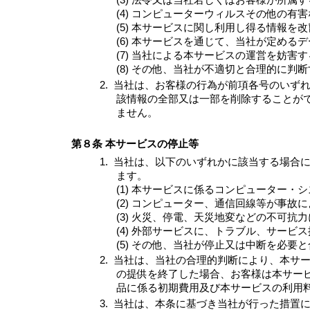
(3) 法令又は当社若しくはお客様が所
(4) コンピューターウィルスその他の
(5) 本サービスに関し利用し得る情報を
(6) 本サービスを通じて、当社が定め
(7) 当社による本サービスの運営を妨害
(8) その他、当社が不適切と合理的に判
2.
当社は、お客様の行為が前項各号のいず
該情報の全部又は一部を削除することが
ません。
第８条 本サービスの停止等
1.
当社は、以下のいずれかに該当する場合
ます。
(1) 本サービスに係るコンピューター
(2) コンピューター、通信回線等が事故
(3) 火災、停電、天災地変などの不可
(4) 外部サービスに、トラブル、サー
(5) その他、当社が停止又は中断を必要
2.
当社は、当社の合理的判断により、本サ
の提供を終了した場合、お客様は本サー
品に係る初期費用及び本サービスの利用
3.
当社は、本条に基づき当社が行った措置に