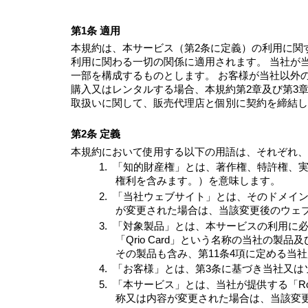
第1条 適用
本規約は、本サービス（第2条に定義）の利用に関
利用に関わる一切の関係に適用されます。 当社が
一部を構成するものとします。 お客様が当社以外
購入又はレンタルする場合、本規約第2章及び第3
取扱いに関して、販売代理店と個別に契約を締結し
第2条 定義
本規約において使用する以下の用語は、それぞれ、
1.
「知的財産権」とは、著作権、特許権、
権利を含みます。）を意味します。
2.
「当社ウェブサイト」とは、そのドメインが
が変更された場合は、当該変更後のウェ
3.
「対象製品」とは、本サービスの利用に必要な「Qrio 
「Qrio Card」という名称の当社の製
その製品も含み、第11条4項に定める当
4.
「お客様」とは、第3条に基づき当社又は
5.
「本サービス」とは、当社が提供する「R
称又は内容が変更された場合は、当該変更