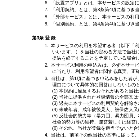
6.
「設置アプリ」とは、本サービスの設定
7.
「利用契約」とは、第3条第4項に基づき
8.
「外部サービス」とは、本サービスの利
9.
「個別契約」とは、第4条第4項に基づき
第3条 登 録
1.
本サービスの利用を希望する者（以下「
いいます。）を当社の定める方法で当社
提供を終了することを予定している場合
2.
本サービス利用の申込みは、必ず本サー
に当たり、利用希望者に関する真実、正
3.
当社は、第1項に基づき申込みをした者が
理由について具体的な回答はしないもの
(1) 本規約に違反するおそれがあると当
(2) 当社に提供された登録情報の全部
(3) 過去に本サービスの利用契約を解除
(4) 未成年者、成年被後見人、被保佐
(5) 反社会的勢力等（暴力団、暴力団
社会的勢力等の維持、運営若しくは経営
(6) その他、当社が登録を適当でないと
4.
当社は、前項その他当社の基準に従って