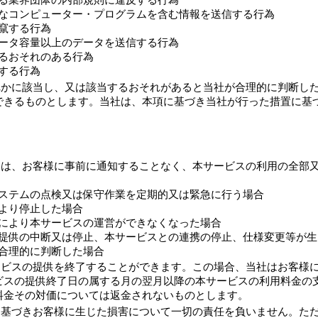
属する業界団体の内部規則に違反する行為
有害なコンピューター・プログラムを含む情報を送信する行為
改竄する行為
るデータ容量以上のデータを送信する行為
するおそれのある行為
断する行為
れかに該当し、又は該当するおそれがあると当社が合理的に判断し
できるものとします。当社は、本項に基づき当社が行った措置に基
には、お客様に事前に通知することなく、本サービスの利用の全部
・システムの点検又は保守作業を定期的又は緊急に行う場合
により停止した場合
抗力により本サービスの運営ができなくなった場合
ビス提供の中断又は停止、本サービスとの連携の停止、仕様変更等が
と合理的に判断した場合
ービスの提供を終了することができます。この場合、当社はお客様
ビスの提供終了日の属する月の翌月以降の本サービスの利用料金の
料金その対価については返金されないものとします。
基づきお客様に生じた損害について一切の責任を負いません。ただ