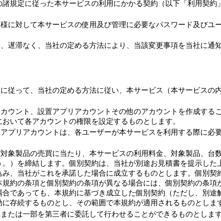
の諸規定に従った本サービスの利用にかかる契約（以下「利用契約
様に対して本サービスの使用及び管理に必要なパスワード及びユー
は、遅滞なく、当社の定める方法により、当該変更事項を当社に通
約に従って、当社の定める方法に従い、本サービス（本サービスの
アカウント、設置アプリアカウントその他のアカウントを作成する
において各アカウントの権限を設定するものとします。
置アプリアカウントは、各ユーザーが本サービスを利用する際に必
対象製品の売買に当たり、本サービスの利用料金、対象製品、台数
う。）を締結します。個別契約は、当社が別途お見積書を提示した
込み、当社がこれを承諾した場合に成立するものとします。個別契
本規約の条項と個別契約の条項が異なる場合には、個別契約の条項
場合であっても、本規約に基づき成立した個別契約（ただし、別途解
効に存続するものとし、その範囲で本規約が適用されるものとしま
部または一部を第三者に委託して行わせることができるものとしま