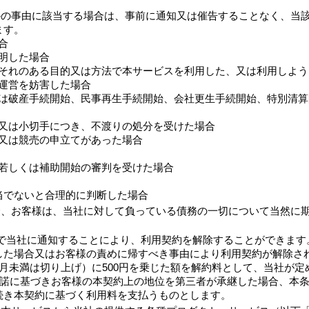
かの事由に該当する場合は、事前に通知又は催告することなく、当
ます。
合
判明した場合
るおそれのある目的又は方法で本サービスを利用した、又は利用しよ
の運営を妨害した場合
、又は破産手続開始、民事再生手続開始、会社更生手続開始、特別清
手形又は小切手につき、不渡りの処分を受けた場合
行又は競売の申立てがあった場合
開始若しくは補助開始の審判を受けた場合
適当でないと合理的に判断した場合
合、お客様は、当社に対して負っている債務の一切について当然に
で当社に通知することにより、利用契約を解除することができます
した場合又はお客様の責めに帰すべき事由により利用契約が解除さ
月未満は切り上げ）に500円を乗じた額を解約料として、当社が
承諾に基づきお客様の本契約上の地位を第三者が承継した場合、本
続き本契約に基づく利用料を支払うものとします。