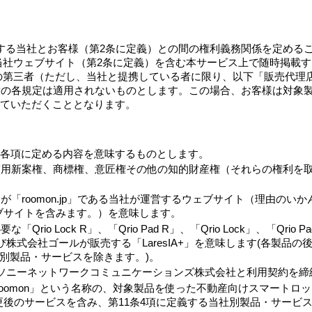
する当社とお客様（第2条に定義）との間の権利義務関係を定める
当社ウェブサイト（第2条に定義）を含む本サービス上で随時掲載
の第三者（ただし、当社と提携している者に限り、以下「販売代理
章の各規定は適用されないものとします。この場合、お客様は対象
ていただくこととなります。
各項に定める内容を意味するものとします。
実用新案権、商標権、意匠権その他の知的財産権（それらの権利を
「roomon.jp」である当社が運営するウェブサイト（理由の
ブサイトを含みます。）を意味します。
Lock R」、「Qrio Pad R」、「Qrio Lock」、「Qrio Pad」、
品及び株式会社ゴールが販売する「LaresIA+」を意味します(各
社別製品・サービスを除きます。)。
ソニーネットワークコミュニケーションズ株式会社と利用契約を締
oomon」という名称の、対象製品を使った不動産向けスマートロ
後のサービスを含み、第11条4項に定義する当社別製品・サービ