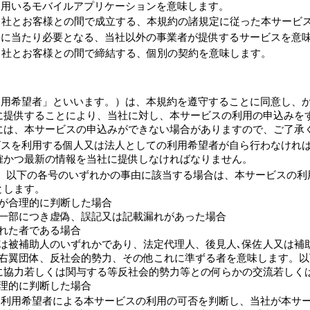
に用いるモバイルアプリケーションを意味します。
当社とお客様との間で成立する、本規約の諸規定に従った本サービ
用に当たり必要となる、当社以外の事業者が提供するサービスを意
当社とお客様との間で締結する、個別の契約を意味します。
利用希望者」といいます。）は、本規約を遵守することに同意し、
に提供することにより、当社に対し、本サービスの利用の申込みを
には、本サービスの申込みができない場合がありますので、ご了承
ビスを利用する個人又は法人としての利用希望者が自ら行わなけれ
確かつ最新の情報を当社に提供しなければなりません。
、以下の各号のいずれかの事由に該当する場合は、本サービスの利
とします。
社が合理的に判断した場合
又は一部につき虚偽、誤記又は記載漏れがあった場合
された者である場合
人又は被補助人のいずれかであり、法定代理人、後見人､保佐人又は
員、右翼団体、反社会的勢力、その他これに準ずる者を意味します。
に協力若しくは関与する等反社会的勢力等との何らかの交流若しく
合理的に判断した場合
、利用希望者による本サービスの利用の可否を判断し、当社が本サ