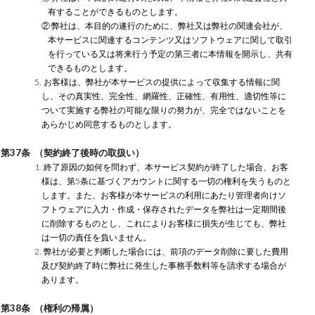
有することができるものとします。
② 弊社は、本目的の遂行のために、弊社又は弊社の関連会社が、
本サービスに関連するコンテンツ又はソフトウェアに関して取引
を行っている又は将来行う予定の第三者に本情報を開示し、共有
できるものとします。
5. お客様は、弊社が本サービスの提供によって収集する情報に関
し、その真実性、完全性、網羅性、正確性、有用性、適切性等に
ついて実施する弊社の可能な限りの努力が、完全ではないことを
あらかじめ同意するものとします。
第37条 （契約終了後時の取扱い）
1. 終了原因の如何を問わず、本サービス契約が終了した場合、お客
様は、第5条に基づくアカウントに関する一切の権利を失うものと
します。また、お客様が本サービスの利用にあたり管理者向けソ
フトウェアに入力・作成・保存されたデータを弊社は一定期間後
に削除するものとし、これによりお客様に損失が生じても、弊社
は一切の責任を負いません。
2. 弊社が必要と判断した場合には、前項のデータ削除に要した費用
及び契約終了時に弊社に発生した事務手数料等を請求する場合が
あります。
第38条 （権利の帰属）