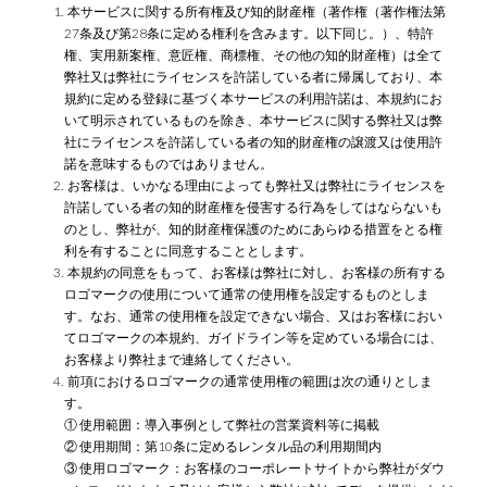
1. 本サービスに関する所有権及び知的財産権（著作権（著作権法第
27条及び第28条に定める権利を含みます。以下同じ。）、特許
権、実用新案権、意匠権、商標権、その他の知的財産権）は全て
弊社又は弊社にライセンスを許諾している者に帰属しており、本
規約に定める登録に基づく本サービスの利用許諾は、本規約にお
いて明示されているものを除き、本サービスに関する弊社又は弊
社にライセンスを許諾している者の知的財産権の譲渡又は使用許
諾を意味するものではありません。
2. お客様は、いかなる理由によっても弊社又は弊社にライセンスを
許諾している者の知的財産権を侵害する行為をしてはならないも
のとし、弊社が、知的財産権保護のためにあらゆる措置をとる権
利を有することに同意することとします。
3. 本規約の同意をもって、お客様は弊社に対し、お客様の所有する
ロゴマークの使用について通常の使用権を設定するものとしま
す。なお、通常の使用権を設定できない場合、又はお客様におい
てロゴマークの本規約、ガイドライン等を定めている場合には、
お客様より弊社まで連絡してください。
4. 前項におけるロゴマークの通常使用権の範囲は次の通りとしま
す。
① 使用範囲：導入事例として弊社の営業資料等に掲載
② 使用期間：第10条に定めるレンタル品の利用期間内
③ 使用ロゴマーク：お客様のコーポレートサイトから弊社がダウ