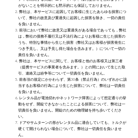
がないことを明示的にも黙示的にも保証しておりません。
2. 弊社は、本サービスに起因してお客様に生じたあらゆる損害につ
いて、弊社の故意及び重過失に起因した損害を除き、一切の責任
を負いません。
3. 前項において弊社に故意又は重過失がある場合であっても，弊社
は，弊社の債務不履行又は不法行為によりお客様に生じた損害の
うち、特別な事情から生じた損害（弊社又はお客様が損害発生に
つき予見し、又は予見し得た場合を含みます。）について一切の
責任を負いません。
4. 弊社は、本サービスに関して、お客様と他のお客様又は第三者
（提携サービスの事業者を含みます。）との間において生じた取
引、連絡又は紛争等について一切責任を負いません。
5. 前各項の規定にかかわらず、第30条（禁止行為）のいずれかに該
当するお客様の行為により生じた損害について、弊社は一切責任
を負いません。
6. レンタル品が電池切れやネットワーク障害によって想定通りの挙
動をせず、開錠できなかったことによる損害について、弊社は一
切責任を負いません。開錠のための物理鍵を持ち歩いてくださ
い。
7. ドアやサムターンの形がレンタル品に適合していても、トルクが
硬くて開けられない場合について、弊社は一切責任を負いませ
ん。