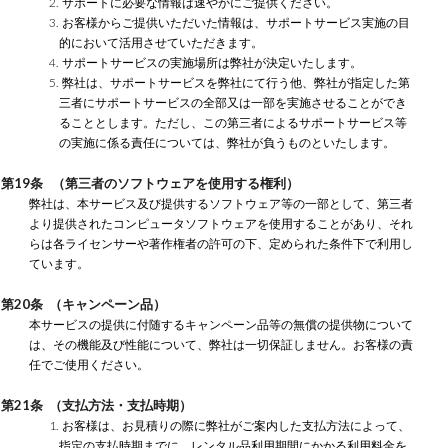
2. サポートに必要な情報は速やかにご提供ください。
3. お客様からご提供いただいた情報は、サポートサービス実施の目
的において活用させていただきます。
4. サポートサービスの実施場所は弊社が決定いたします。
5. 弊社は、サポートサービスを弊社にて行う他、弊社が指定した第
三者にサポートサービスの全部又は一部を実施させることができ
ることとします。ただし、この第三者によるサポートサービス等
の実施に係る責任については、弊社が負うものといたします。
第19条 （第三者のソフトウェアを使用する権利）
弊社は、本サービス及び提供するソフトウェア等の一部として、第三者
より提供されたコンピュータソフトウェアを使用することがあり、それ
らは各ライセンサーや著作権者の許可の下、定められた条件下で利用し
ています。
第20条 （キャンペーン品）
本サービスの提供に付随するキャンペーン品等の無償の提供物について
は、その機能及び性能について、弊社は一切保証しません。お客様の責
任でご使用ください。
第21条 （支払方法・支払時期）
1. お客様は、お見積りの際に弊社がご案内した支払方法によって、
指定の支払時期までに、レンタル品利用期間にかかる利用料金を