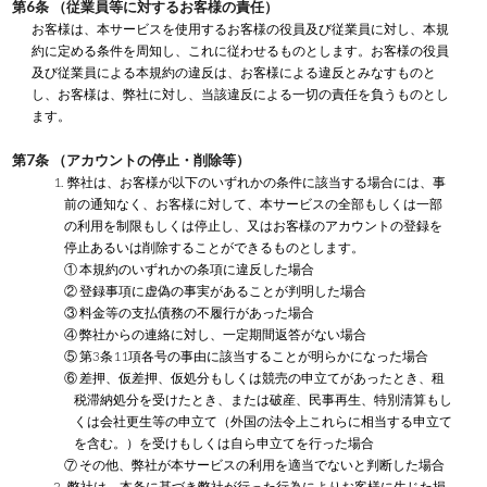
第6条 （従業員等に対するお客様の責任）
お客様は、本サービスを使用するお客様の役員及び従業員に対し、本規
約に定める条件を周知し、これに従わせるものとします。お客様の役員
及び従業員による本規約の違反は、お客様による違反とみなすものと
し、お客様は、弊社に対し、当該違反による一切の責任を負うものとし
ます。
第7条 （アカウントの停止・削除等）
1. 弊社は、お客様が以下のいずれかの条件に該当する場合には、事
前の通知なく、お客様に対して、本サービスの全部もしくは一部
の利用を制限もしくは停止し、又はお客様のアカウントの登録を
停止あるいは削除することができるものとします。
① 本規約のいずれかの条項に違反した場合
② 登録事項に虚偽の事実があることが判明した場合
③ 料金等の支払債務の不履行があった場合
④ 弊社からの連絡に対し、一定期間返答がない場合
⑤ 第3条11項各号の事由に該当することが明らかになった場合
⑥ 差押、仮差押、仮処分もしくは競売の申立てがあったとき、租
税滞納処分を受けたとき、または破産、民事再生、特別清算もし
くは会社更生等の申立て（外国の法令上これらに相当する申立て
を含む。）を受けもしくは自ら申立てを行った場合
⑦ その他、弊社が本サービスの利用を適当でないと判断した場合
2. 弊社は、本条に基づき弊社が行った行為によりお客様に生じた損