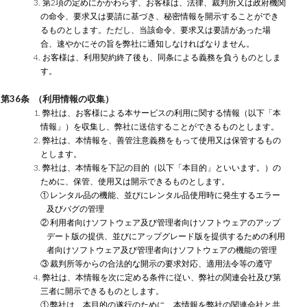
3. 第2項の定めにかかわらず、お客様は、法律、裁判所又は政府機関
の命令、要求又は要請に基づき、秘密情報を開示することができ
るものとします。ただし、当該命令、要求又は要請があった場
合、速やかにその旨を弊社に通知しなければなりません。
4. お客様は、利用契約終了後も、同条による義務を負うものとしま
す。
第36条 （利用情報の収集）
1. 弊社は、お客様による本サービスの利用に関する情報（以下「本
情報」）を収集し、弊社に送信することができるものとします。
2. 弊社は、本情報を、善管注意義務をもって使用又は保管するもの
とします。
3. 弊社は、本情報を下記の目的（以下「本目的」といいます。）の
ために、保管、使用又は開示できるものとします。
① レンタル品の機能、並びにレンタル品使用時に発生するエラー
及びバグの管理
② 利用者向けソフトウェア及び管理者向けソフトウェアのアップ
デート版の提供、並びにアップグレード版を提供するための利用
者向けソフトウェア及び管理者向けソフトウェアの機能の管理
③ 裁判所等からの合法的な開示の要求対応、適用法令等の遵守
4. 弊社は、本情報を次に定める条件に従い、弊社の関連会社及び第
三者に開示できるものとします。
① 弊社は、本目的の遂行のために、本情報を弊社の関連会社と共