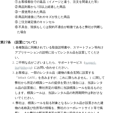
① お客様都合での返品（イメージと違う、注文を間違えた等）
② 商品到着から7日以上経過した商品
③ 一度使用された商品
④ 商品到達後に汚れやキズが生じた商品
⑤ ご注文確定後のキャンセル
⑥ 不具合、毀損もしくは契約不適合が軽微であると弊社が判断し
た場合
第27条 （設置について）
1. 各種製品に同梱されている取扱説明書や、スマートフォン等向け
アプリケーションの説明に沿ってレンタル品を設置してくださ
い。
2. ご不明な点がございましたら、サポートサービス（
support-
biz@bitkey.jp
）にお問い合わせください。
3. お客様は、一部のレンタル品（建物の集合玄関に設置する
「bitlock GATE」を含みますが、これに限られません。）に関して
弊社から所定の標識シールの提供を受けた場合には、当該レンタ
ル品の設置後に、弊社所定の場所に当該標識シールを貼るものと
します。標識シールは、当該レンタル品の利用期間中は剥がさな
いでください。
4. 弊社は、標識シールを貼る対象となるレンタル品が設置された建
物の名称及び住所等の情報を、弊社のコーポレートサイト等で掲
載し、また弊社の配送業者等の第三者に提供できるものとしま