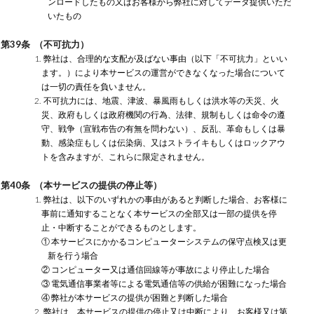
ンロードしたもの又はお客様から弊社に対してデータ提供いただ
いたもの
第39条 （不可抗力）
1. 弊社は、合理的な支配が及ばない事由（以下「不可抗力」といい
ます。）により本サービスの運営ができなくなった場合について
は一切の責任を負いません。
2. 不可抗力には、地震、津波、暴風雨もしくは洪水等の天災、火
災、政府もしくは政府機関の行為、法律、規制もしくは命令の遵
守、戦争（宣戦布告の有無を問わない）、反乱、革命もしくは暴
動、感染症もしくは伝染病、又はストライキもしくはロックアウ
トを含みますが、これらに限定されません。
第40条 （本サービスの提供の停止等）
1. 弊社は、以下のいずれかの事由があると判断した場合、お客様に
事前に通知することなく本サービスの全部又は一部の提供を停
止・中断することができるものとします。
① 本サービスにかかるコンピューターシステムの保守点検又は更
新を行う場合
② コンピューター又は通信回線等が事故により停止した場合
③ 電気通信事業者等による電気通信等の供給が困難になった場合
④ 弊社が本サービスの提供が困難と判断した場合
2. 弊社は、本サービスの提供の停止又は中断により、お客様又は第