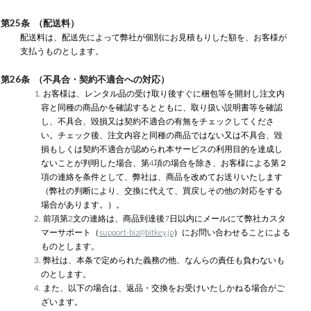
第25条 （配送料）
配送料は、配送先によって弊社が個別にお見積もりした額を、お客様が
支払うものとします。
第26条 （不具合・契約不適合への対応）
1. お客様は、レンタル品の受け取り後すぐに梱包等を開封し注文内
容と同種の商品かを確認するとともに、取り扱い説明書等を確認
し、不具合、毀損又は契約不適合の有無をチェックしてくださ
い。チェック後、注文内容と同種の商品ではない又は不具合、毀
損もしくは契約不適合が認められ本サービスの利用目的を達成し
ないことが判明した場合、第4項の場合を除き、お客様による第２
項の連絡を条件として、弊社は、商品を改めてお送りいたします
（弊社の判断により、交換に代えて、買戻しその他の対応をする
場合があります。）。
2. 前項第2文の連絡は、商品到達後7日以内にメールにて弊社カスタ
マーサポート（
support-biz@bitkey.jp
）にお問い合わせることによる
ものとします。
3. 弊社は、本条で定められた義務の他、なんらの責任も負わないも
のとします。
4. また、以下の場合は、返品・交換をお受けいたしかねる場合がご
ざいます。