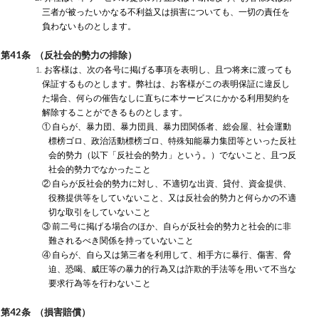
三者が被ったいかなる不利益又は損害についても、一切の責任を
負わないものとします。
第41条 （反社会的勢力の排除）
1. お客様は、次の各号に掲げる事項を表明し、且つ将来に渡っても
保証するものとします。弊社は、お客様がこの表明保証に違反し
た場合、何らの催告なしに直ちに本サービスにかかる利用契約を
解除することができるものとします。
① 自らが、暴力団、暴力団員、暴力団関係者、総会屋、社会運動
標榜ゴロ、政治活動標榜ゴロ、特殊知能暴力集団等といった反社
会的勢力（以下「反社会的勢力」という。）でないこと、且つ反
社会的勢力でなかったこと
② 自らが反社会的勢力に対し、不適切な出資、貸付、資金提供、
役務提供等をしていないこと、又は反社会的勢力と何らかの不適
切な取引をしていないこと
③ 前二号に掲げる場合のほか、自らが反社会的勢力と社会的に非
難されるべき関係を持っていないこと
④ 自らが、自ら又は第三者を利用して、相手方に暴行、傷害、脅
迫、恐喝、威圧等の暴力的行為又は詐欺的手法等を用いて不当な
要求行為等を行わないこと
第42条 （損害賠償）