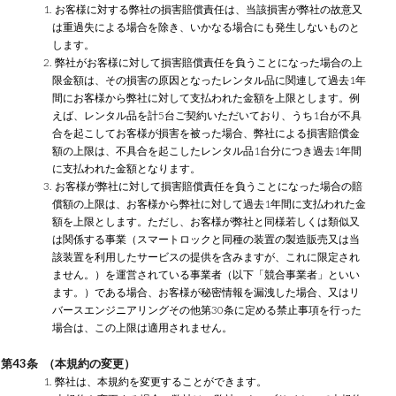
1. お客様に対する弊社の損害賠償責任は、当該損害が弊社の故意又
は重過失による場合を除き、いかなる場合にも発生しないものと
します。
2. 弊社がお客様に対して損害賠償責任を負うことになった場合の上
限金額は、その損害の原因となったレンタル品に関連して過去1年
間にお客様から弊社に対して支払われた金額を上限とします。例
えば、レンタル品を計5台ご契約いただいており、うち1台が不具
合を起こしてお客様が損害を被った場合、弊社による損害賠償金
額の上限は、不具合を起こしたレンタル品1台分につき過去1年間
に支払われた金額となります。
3. お客様が弊社に対して損害賠償責任を負うことになった場合の賠
償額の上限は、お客様から弊社に対して過去1年間に支払われた金
額を上限とします。ただし、お客様が弊社と同様若しくは類似又
は関係する事業（スマートロックと同種の装置の製造販売又は当
該装置を利用したサービスの提供を含みますが、これに限定され
ません。）を運営されている事業者（以下「競合事業者」といい
ます。）である場合、お客様が秘密情報を漏洩した場合、又はリ
バースエンジニアリングその他第30条に定める禁止事項を行った
場合は、この上限は適用されません。
第43条 （本規約の変更）
1. 弊社は、本規約を変更することができます。