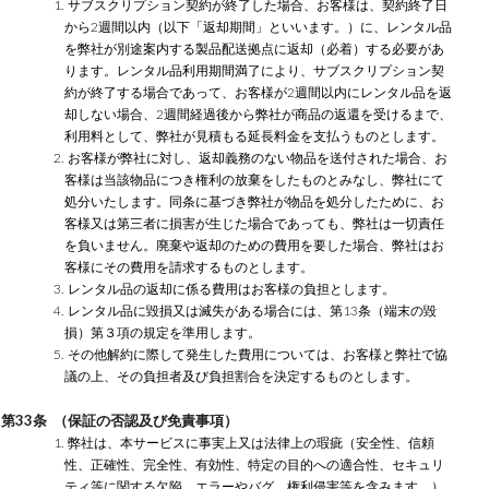
1. サブスクリプション契約が終了した場合、お客様は、契約終了日
から2週間以内（以下「返却期間」といいます。）に、レンタル品
を弊社が別途案内する製品配送拠点に返却（必着）する必要があ
ります。レンタル品利用期間満了により、サブスクリプション契
約が終了する場合であって、お客様が2週間以内にレンタル品を返
却しない場合、2週間経過後から弊社が商品の返還を受けるまで、
利用料として、弊社が見積もる延長料金を支払うものとします。
2. お客様が弊社に対し、返却義務のない物品を送付された場合、お
客様は当該物品につき権利の放棄をしたものとみなし、弊社にて
処分いたします。同条に基づき弊社が物品を処分したために、お
客様又は第三者に損害が生じた場合であっても、弊社は一切責任
を負いません。廃棄や返却のための費用を要した場合、弊社はお
客様にその費用を請求するものとします。
3. レンタル品の返却に係る費用はお客様の負担とします。
4. レンタル品に毀損又は滅失がある場合には、第13条（端末の毀
損）第３項の規定を準用します。
5. その他解約に際して発生した費用については、お客様と弊社で協
議の上、その負担者及び負担割合を決定するものとします。
第33条 （保証の否認及び免責事項）
1. 弊社は、本サービスに事実上又は法律上の瑕疵（安全性、信頼
性、正確性、完全性、有効性、特定の目的への適合性、セキュリ
ティ等に関する欠陥、エラーやバグ、権利侵害等を含みます。）