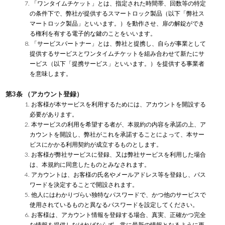
7. 「ワンタイムチケット」とは、指定された時間帯、回数等の特定
の条件下で、弊社が提供するスマートロック製品（以下「弊社ス
マートロック製品」といいます。）を動作させ、扉の解錠ができ
る権利を有する電子的な鍵のことをいいます。
8. 「サービスパートナー」とは、弊社と提携し、自らが事業として
提供するサービスとワンタイムチケットを組み合わせて新たにサ
ービス（以下「提携サービス」といいます。）を提供する事業者
を意味します。
第3条 （アカウント登録）
1. お客様が本サービスを利用するためには、アカウントを開設する
必要があります。
2. 本サービスの利用を希望する者が、本規約の内容を承諾の上、ア
カウントを開設し、弊社がこれを承諾することによって、本サー
ビスにかかる利用契約が成立するものとします。
3. お客様が弊社サービスに登録、又は弊社サービスを利用した場合
は、本規約に同意したものとみなされます。
4. アカウントは、お客様の氏名やメールアドレス等を登録し、パス
ワードを決定することで開設されます。
5. 他人にはわかりづらい独特なパスワードで、かつ他のサービスで
使用されているものと異なるパスワードを設定してください。
6. お客様は、アカウント情報を登録する場合、真実、正確かつ完全
な情報を提供しなければならず、常に最新の情報となるように更