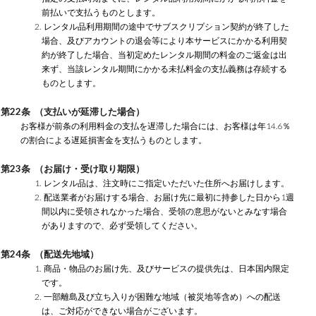
前払いで支払うものとします。
2. レンタル品利用期間の途中でサブスクリプション契約が終了した
場合、及びアカウントの退会等により本サービスにかかる利用契
約が終了した場合、当初定めたレンタル期間の料金のご返金は出
来ず、当該レンタル期間にかかる未払料金の支払義務は存続する
ものとします。
第22条 （支払いが延滞した場合）
お客様が前条の利用料金の支払を遅滞した場合には、お客様は年14.6％
の割合による遅延損害金を支払うものとします。
第23条 （お届け・受け取り期限）
1. レンタル品は、注文時にご指定いただいた住所へお届けします。
2. 配送業者がお届けする場合、お届け先に最初に持参した日から1週
間以内に受領されなかった場合、受領の意思がないとみなす場合
がありますので、必ず受領してください。
第24条 （配送先地域）
1. 商品・物品のお届け先、及びサービスの提供先は、日本国内限定
です。
2. 一部離島及び立ち入りが困難な地域（被災地等含め）への配送
は、ご対応ができない場合がございます。