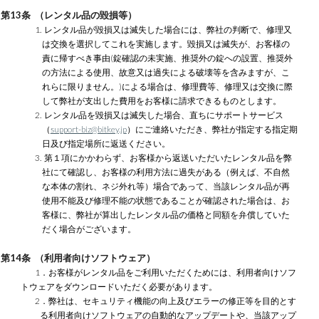
第13条 （レンタル品の毀損等）
1. レンタル品が毀損又は滅失した場合には、弊社の判断で、修理又
は交換を選択してこれを実施します。毀損又は滅失が、お客様の
責に帰すべき事由(錠確認の未実施、推奨外の錠への設置、推奨外
の方法による使用、故意又は過失による破壊等を含みますが、こ
れらに限りません。)による場合は、修理費等、修理又は交換に際
して弊社が支出した費用をお客様に請求できるものとします。
2. レンタル品を毀損又は滅失した場合、直ちにサポートサービス
（
support-biz@bitkey.jp
）にご連絡いただき、弊社が指定する指定期
日及び指定場所に返送ください。
3. 第１項にかかわらず、お客様から返送いただいたレンタル品を弊
社にて確認し、お客様の利用方法に過失がある（例えば、不自然
な本体の割れ、ネジ外れ等）場合であって、当該レンタル品が再
使用不能及び修理不能の状態であることが確認された場合は、お
客様に、弊社が算出したレンタル品の価格と同額を弁償していた
だく場合がございます。
第14条 （利用者向けソフトウェア）
1．お客様がレンタル品をご利用いただくためには、利用者向けソフ
トウェアをダウンロードいただく必要があります。
2．弊社は、セキュリティ機能の向上及びエラーの修正等を目的とす
る利用者向けソフトウェアの自動的なアップデートや、当該アップ