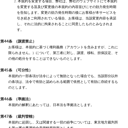
2. 本規約を変更する場合、弊社は、弊社のウェブサイトにて本規約
を変更する旨及び変更後の本規約の内容並びにその効力発生時期
を告知します。変更の効力発生時期の後にお客様が本サービスを
引き続きご利用されている場合、お客様は、当該変更内容を承諾
し、それに法的に拘束されることに同意したものとみなされま
す。
第44条 （譲渡禁止）
お客様は、本規約に基づく権利義務（アカウントを含みますが、これに
限られません。）について、第三者に対し、譲渡、移転、担保設定、そ
の他の処分をすることはできないものとします。
第45条 （可分性）
本規約の一部条項が法令によって無効となった場合でも、当該部分以外
の条項は、法令で有効と認められる範囲で依然として有効に存続するも
のとします。
第46条 （準拠法）
本規約の解釈にあたっては、日本法を準拠法とします。
第47条 （裁判管轄）
本規約に起因し、又は関連する一切の紛争については、東京地方裁判所
を第一審の専属的合意管轄裁判所とします。