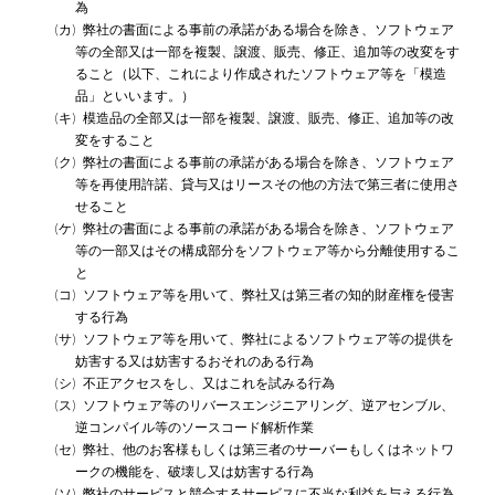
為
(カ) 弊社の書面による事前の承諾がある場合を除き、ソフトウェア
等の全部又は一部を複製、譲渡、販売、修正、追加等の改変をす
ること（以下、これにより作成されたソフトウェア等を「模造
品」といいます。）
(キ) 模造品の全部又は一部を複製、譲渡、販売、修正、追加等の改
変をすること
(ク) 弊社の書面による事前の承諾がある場合を除き、ソフトウェア
等を再使用許諾、貸与又はリースその他の方法で第三者に使用さ
せること
(ケ) 弊社の書面による事前の承諾がある場合を除き、ソフトウェア
等の一部又はその構成部分をソフトウェア等から分離使用するこ
と
(コ) ソフトウェア等を用いて、弊社又は第三者の知的財産権を侵害
する行為
(サ) ソフトウェア等を用いて、弊社によるソフトウェア等の提供を
妨害する又は妨害するおそれのある行為
(シ) 不正アクセスをし、又はこれを試みる行為
(ス) ソフトウェア等のリバースエンジニアリング、逆アセンブル、
逆コンパイル等のソースコード解析作業
(セ) 弊社、他のお客様もしくは第三者のサーバーもしくはネットワ
ークの機能を、破壊し又は妨害する行為
(ソ) 弊社のサービスと競合するサービスに不当な利益を与える行為