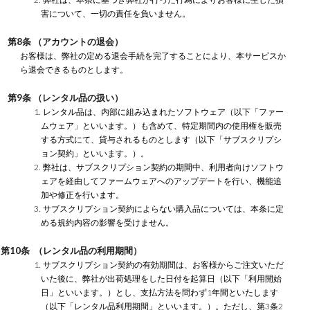
害について、一切の責任を負いません。
第8条 （アカウントの退会）
お客様は、弊社の定める退会手続を完了することにより、本サービスか
ら退会できるものとします。
第9条 （レンタル品の扱い）
1. レンタル品は、内部に組み込まれたソフトウェア（以下「ファー
ムウェア」といいます。）も含めて、特定期間内の使用権を販売
する方式にて、貸与されるものとします（以下「サブスクリプシ
ョン契約」といいます。）。
2. 弊社は、サブスクリプション契約の期間中、利用者向けソフトウ
ェアを経由してファームウェアへのアップデートを行い、機能追
加や修正を行います。
3. サブスクリプション契約によらない購入品については、本条に定
める規約内容の影響を受けません。
第10条 （レンタル品の利用期間）
1. サブスクリプション契約の有効期間は、お客様からご注文いただ
いた後に、弊社が出荷処理をした日付を起算日（以下「利用開始
日」といいます。）とし、支払方法を問わず1年間といたします
（以下「レンタル品利用期間」といいます。）。ただし、第3条2