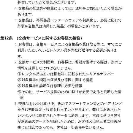
弁償していただく場合がございます。
4. 交換品の配送先や数量によっては、送料をご負担いただく場合が
あります。
5. 交換品は、再調整品（ファームウェアを初期化し、必要に応じて
外装を交換又は清掃した製品）の場合がございます。
第12条 （交換サービスに関するお客様の義務）
1. お客様は、交換サービスによる交換品を受け取る際に、すでにご
利用いただいているレンタル品を弊社に返却する必要がありま
す。
2. 交換サービスの利用時、お客様は、弊社が要求する際は、次のご
情報を提供しなければなりません。
① レンタル品あるいは梱包箱に記載されたシリアルナンバー
② 対象機器の問題の症状及び原因に関する情報
③ 対象機器の診断又は修理に必要な情報
④ その他、サービス提供のために弊社が必要であると判断した情
報
3. 交換品をお受け取り後、改めてスマートフォン等とのペアリング
を含む初期設定・設置を行っていただきます。弊社に返送された
レンタル品に保存されたデータは消去します。本条に基づき弊社
が返送品のデータを削除したために、お客様又は第三者に損害が
生じた場合であっても、弊社は一切責任を負いません。