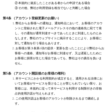
② 本規約に違反したことがある者からの申請である場合
③ その他、弊社が利用登録を相当でないと判断した場合
第4条 （アカウント登録更新のお願い）
1. 弊社からお客様への通知は、通知時点において、お客様のアカウ
ントに登録された電子メールアドレスその他の連絡先に宛てて発
し、その通知が通常到達すべきであったときに到達したものとみ
なします。弊社のウェブサイトに掲示することにより、お客様に
対して通知を行う場合もあります。
2. お客様が第３条第6項の提供・更新を怠ったことにより弊社からお
客様への連絡、通知等がお客様に到達せず、又は遅延したために
お客様に損害が生じた場合であっても、弊社はその責任を負いま
せん。
第5条 （アカウント開設後のお客様の権利）
1. 本サービスにかかる利用契約が成立すると、適用される法律にお
いてお客様がサービスを受けることが禁じられていない限り、お
客様には、本規約に従って本サービスを利用する制限付きの非独
占的使用許諾が与えられます。
2. この使用許諾はお客様のアカウントが削除されるまで継続しま
す。