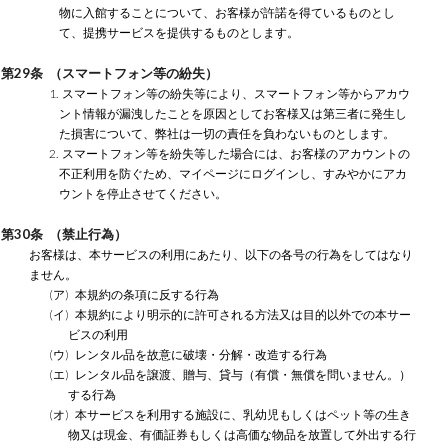
物に入館することについて、お客様が許諾を得ているものとし
て、提携サービスを提供するものとします。
第29条 （スマートフォン等の紛失）
1. スマートフォン等の紛失等により、スマートフォン等からアカウ
ント情報が漏洩したことを原因としてお客様又は第三者に発生し
た損害について、弊社は一切の責任を負わないものとします。
2. スマートフォン等を紛失等した場合には、お客様のアカウントの
不正利用を防ぐため、マイページにログインし、すみやかにアカ
ウントを停止させてください。
第30条 （禁止行為）
お客様は、本サービスの利用にあたり、以下の各号の行為をしてはなり
ません。
(ア) 本規約の条項に反する行為
(イ) 本規約により明示的に許可される方法又は目的以外での本サー
ビスの利用
(ウ) レンタル品を故意に破壊・分解・改造する行為
(エ) レンタル品を譲渡、贈与、貸与（有償・無償を問いません。）
する行為
(オ) 本サービスを利用する施設に、乳幼児もしくはペット等の生き
物又は現金、有価証券もしくは高価な物品を放置して外出する行