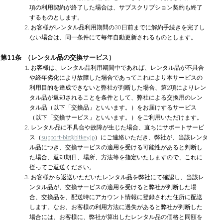
項の利用契約が終了した場合は、サブスクリプション契約も終了
するものとします。
2. お客様がレンタル品利用期間の30日前までに解約手続きを完了し
ない場合は、同一条件にて毎年自動更新されるものとします。
第11条 （レンタル品の交換サービス）
1. お客様は、レンタル品利用期間中であれば、レンタル品が不具合
や経年劣化により故障した場合であってこれにより本サービスの
利用目的を達成できないと弊社が判断した場合、第2項によりレン
タル品が返却されることを条件として、弊社による交換用のレン
タル品（以下「交換品」といいます。）をお届けするサービス
（以下「交換サービス」といいます。）をご利用いただけます。
2. レンタル品に不具合や故障が生じた場合、直ちにサポートサービ
ス（
support-biz@bitkey.jp
）にご連絡いただき、弊社が、当該レンタ
ル品につき、交換サービスの適用を受ける可能性があると判断し
た場合、返却期日、場所、方法等を指定いたしますので、これに
従ってご返送ください。
3. お客様から返送いただいたレンタル品を弊社にて確認し、当該レ
ンタル品が、交換サービスの適用を受けると弊社が判断した場
合、交換品を、配送時にアカウント情報に登録された住所に配送
します。なお、お客様の利用方法に過失があると弊社が判断した
場合には、お客様に、弊社が算出したレンタル品の価格と同額を