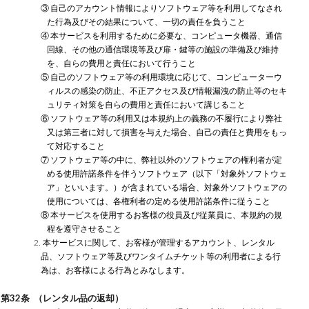
③ 自己のアカウント情報によりソフトウェア等を利用してなされ
た行為及びその結果について、一切の責任を負うこと
④ 本サービスを利用するために必要な、コンピュータ機器、通信
回線、その他の通信環境等及び扉・鍵等の施設の準備及び維持
を、自らの費用と責任において行うこと
⑤ 自己のソフトウェア等の利用環境に応じて、コンピューターウ
ィルスの感染の防止、不正アクセス及び情報漏洩の防止等のセキ
ュリティ対策を自らの費用と責任において講じること
⑥ ソフトウェア等の利用又は本規約上の義務の不履行により弊社
又は第三者に対して損害を与えた場合、自己の責任と費用をもっ
て対応すること
⑦ ソフトウェア等の中に、弊社以外のソフトウェアの権利者が定
める使用許諾条件を伴うソフトウェア（以下「対象外ソフトウェ
ア」といいます。）が含まれている場合、対象外ソフトウェアの
使用については、各権利者の定める使用許諾条件に従うこと
⑧ 本サービスを使用するお客様の役員及び従業員に、本規約の規
程を遵守させること
2. 本サービスに関して、お客様が管理するアカウント、レンタル
品、ソフトウェア等及びワンタイムチケット等の利用者による行
為は、お客様による行為とみなします。
第32条 （レンタル品の返却）