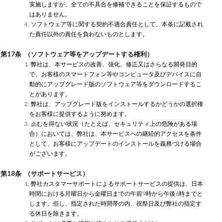
実施しますが、全ての不具合を修補できることを保証するもので
はありません。
4. ソフトウェア等に関する契約不適合責任として、本条に記載され
た責任以外の責任を負わないものとします。
第17条 （ソフトウェア等をアップデートする権利）
1. 弊社は、本サービスの改善、強化、修正又はさらなる開発目的
で、お客様のスマートフォン等やコンピュータ及びデバイスに自
動的にアップグレード版のソフトウェア等をダウンロードするこ
とがあります。
2. 弊社は、アップグレード版をインストールするかどうかの選択権
をお客様に提供するように努めます。
3. 止むを得ない状況（たとえば、セキュリティ上の危険がある場
合）においては、弊社は、本サービスへの継続的アクセスを条件
として、お客様にアップデートのインストールを義務づける場合
がございます。
第18条 （サポートサービス）
1. 弊社カスタマーサポートによるサポートサービスの提供は、日本
時間における月曜日から金曜日までの午前9時から午後6時までと
します。但し、指定された時間帯の内、祝祭日及び弊社の指定す
る休日を除きます。