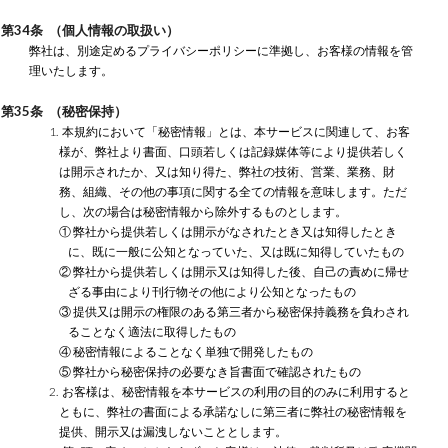
第34条 （個人情報の取扱い）
弊社は、別途定めるプライバシーポリシーに準拠し、お客様の情報を管
理いたします。
第35条 （秘密保持）
1. 本規約において「秘密情報」とは、本サービスに関連して、お客
様が、弊社より書面、口頭若しくは記録媒体等により提供若しく
は開示されたか、又は知り得た、弊社の技術、営業、業務、財
務、組織、その他の事項に関する全ての情報を意味します。ただ
し、次の場合は秘密情報から除外するものとします。
① 弊社から提供若しくは開示がなされたとき又は知得したとき
に、既に一般に公知となっていた、又は既に知得していたもの
② 弊社から提供若しくは開示又は知得した後、自己の責めに帰せ
ざる事由により刊行物その他により公知となったもの
③ 提供又は開示の権限のある第三者から秘密保持義務を負わされ
ることなく適法に取得したもの
④ 秘密情報によることなく単独で開発したもの
⑤ 弊社から秘密保持の必要なき旨書面で確認されたもの
2. お客様は、秘密情報を本サービスの利用の目的のみに利用すると
ともに、弊社の書面による承諾なしに第三者に弊社の秘密情報を
提供、開示又は漏洩しないこととします。