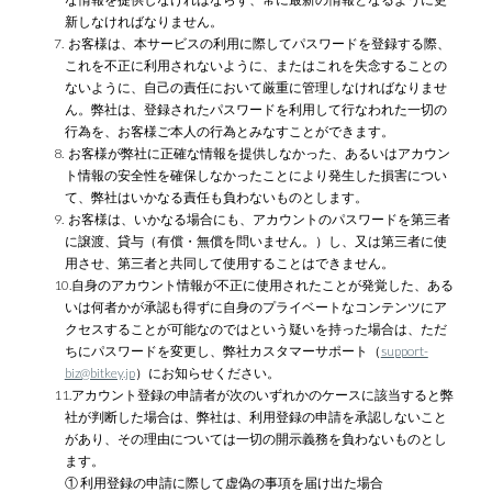
新しなければなりません。
7. お客様は、本サービスの利用に際してパスワードを登録する際、
これを不正に利用されないように、またはこれを失念することの
ないように、自己の責任において厳重に管理しなければなりませ
ん。弊社は、登録されたパスワードを利用して行なわれた一切の
行為を、お客様ご本人の行為とみなすことができます。
8. お客様が弊社に正確な情報を提供しなかった、あるいはアカウン
ト情報の安全性を確保しなかったことにより発生した損害につい
て、弊社はいかなる責任も負わないものとします。
9. お客様は、いかなる場合にも、アカウントのパスワードを第三者
に譲渡、貸与（有償・無償を問いません。）し、又は第三者に使
用させ、第三者と共同して使用することはできません。
10.自身のアカウント情報が不正に使用されたことが発覚した、ある
いは何者かが承認も得ずに自身のプライベートなコンテンツにア
クセスすることが可能なのではという疑いを持った場合は、ただ
ちにパスワードを変更し、弊社カスタマーサポート（
support-
biz@bitkey.jp
）にお知らせください。
11.アカウント登録の申請者が次のいずれかのケースに該当すると弊
社が判断した場合は、弊社は、利用登録の申請を承認しないこと
があり、その理由については一切の開示義務を負わないものとし
ます。
① 利用登録の申請に際して虚偽の事項を届け出た場合