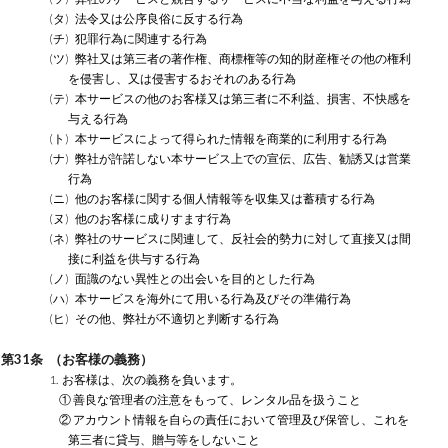
(タ) 法令又は公序良俗に反する行為
(チ) 犯罪行為に関連する行為
(ツ) 弊社又は第三者の著作権、商標権等の知的財産権その他の権利
を侵害し、又は侵害するおそれのある行為
(テ) 本サービスの他のお客様又は第三者に不利益、損害、不快感を
与える行為
(ト) 本サービスによって得られた情報を商業的に利用する行為
(ナ) 弊社が許諾しない本サービス上での宣伝、広告、勧誘又は営業
行為
(ニ) 他のお客様に関する個人情報等を収集又は蓄積する行為
(ヌ) 他のお客様に成りすます行為
(ネ) 弊社のサービスに関連して、反社会的勢力に対して直接又は間
接に利益を供与する行為
(ノ) 面識のない異性との出会いを目的とした行為
(ハ) 本サービスを海外にて用いる行為及びその準備行為
(ヒ) その他、弊社が不適切と判断する行為
第31条 （お客様の義務）
1. お客様は、次の義務を負います。
① 善良な管理者の注意をもって、レンタル品を扱うこと
② アカウント情報を自らの責任において管理及び保管し、これを
第三者に貸与、贈与等をしないこと